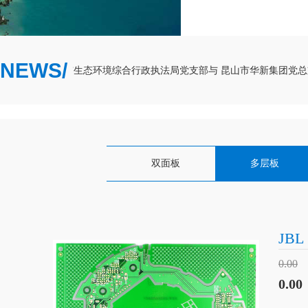
NEWS/
促------昆山市生态环境综合行政执法局党支部与 昆山市华新集团党总
双面板
多层板
JB
0.00
0.00