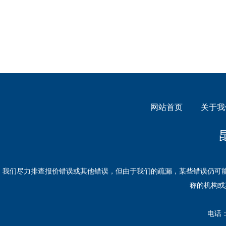
网站首页
关于我
我们尽力排查报价错误或其他错误，但由于我们的疏漏，某些错误仍可
称的机构或
​电话：